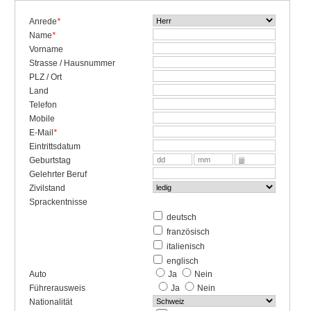
Anrede
*
Name
*
Vorname
Strasse / Hausnummer
PLZ / Ort
Land
Telefon
Mobile
E-Mail
*
Eintrittsdatum
Geburtstag
Gelehrter Beruf
Zivilstand
Sprackentnisse
deutsch
französisch
italienisch
englisch
Auto
Ja
Nein
Führerausweis
Ja
Nein
Nationalität